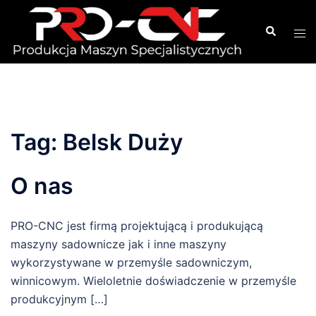
Przejdź
do
Wyszukiwa
Men
treści
prze
Tag:
Belsk Duży
O nas
PRO-CNC jest firmą projektującą i produkującą
maszyny sadownicze jak i inne maszyny
wykorzystywane w przemyśle sadowniczym,
winnicowym. Wieloletnie doświadczenie w przemyśle
produkcyjnym […]